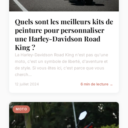
Quels sont les meilleurs kits de
peinture pour personnaliser
une Harley-Davidson Road
King ?
La Harley-Davidson Road King n'est pas qu'une
moto, c'est un symbole de liberté, d'aventure et
de style. Si vous êtes ici, c'est parce que vous
cherch...
12 juillet 2024
6 min de lecture →
MOTO